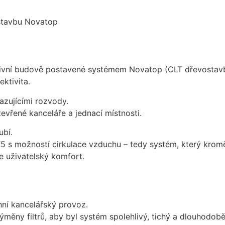
ostavbu Novatop
tivní budově postavené systémem Novatop (CLT dřevostavba
ektivita.
azujícími rozvody.
tevřené kanceláře a jednací místnosti.
ubí.
možností cirkulace vzduchu – tedy systém, který kromě vět
je uživatelský komfort.
nní kancelářský provoz.
ýměny filtrů, aby byl systém spolehlivý, tichý a dlouhodobě 