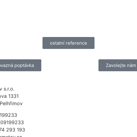
ostatní reference
vazná poptávka
Zavolejte nám
 s.r.o.
ova 1331
Pelhřimov
9199233
Z09199233
74 293 193