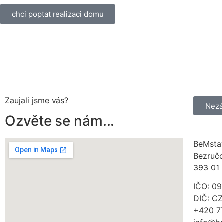
chci poptat realizaci domu
Zaujali jsme vás?
Nezá
Ozvěte se nám...
BeMstav
Bezruč
393 01 
IČO: 0
DIČ: C
+420 7