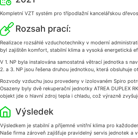
Kompletní VZT systém pro třípodlažní kancelářskou dřev
Rozsah prací:
Realizace rozsáhlé vzduchotechniky v moderní administra
byl zajištěn komfort, stabilní klima a vysoká energetická ef
V 1. NP byla instalována samostatná větrací jednotka s nav
2. a 3. NP jsou řešena druhou jednotkou, která obsluhuje o
Rozvody vzduchu jsou provedeny v izolovaném Spiro potr
Osazeny byly dvě rekuperační jednotky ATREA DUPLEX RK5 s 
objekt jde o hlavní zdroj tepla i chladu, což výrazně zvyšu
Výsledek
Výsledkem je stabilní a příjemné vnitřní klima pro každode
Naše firma zároveň zajišťuje pravidelný servis jednotek a v