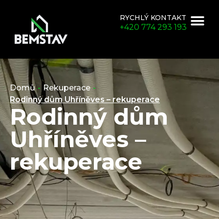
RYCHLÝ KONTAKT
+420 774 293 193
Domů
-
Rekuperace
-
Rodinný dům Uhříněves – rekuperace
Rodinný dům
Uhříněves –
rekuperace