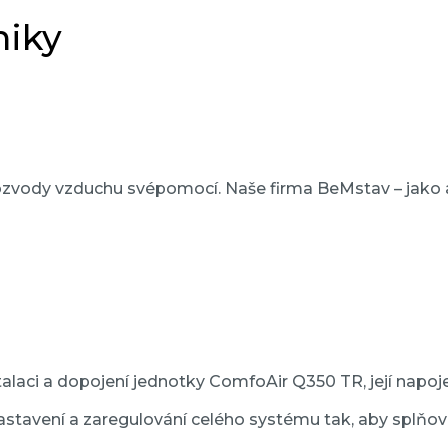
niky
 rozvody vzduchu svépomocí. Naše firma BeMstav – jako
talaci a dopojení jednotky ComfoAir Q350 TR, její napoj
tavení a zaregulování celého systému tak, aby splňova