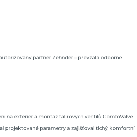
 autorizovaný partner Zehnder – převzala odborné
ení na exteriér a montáž talířových ventilů ComfoValve
l projektované parametry a zajišťoval tichý, komfortní