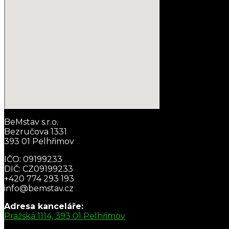
BeMstav s.r.o.
Bezručova 1331
393 01 Pelhřimov
IČO: 09199233
DIČ: CZ09199233
+420 774 293 193
info@bemstav.cz
Adresa kanceláře:
Pražská 1114, 393 01 Pelhřimov