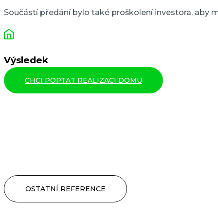
Součástí předání bylo také proškolení investora, aby m
Výsledek
CHCI POPTAT REALIZACI DOMU
OSTATNÍ REFERENCE