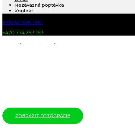
Nezávazná poptávka
Kontakt
RYCHLÝ KONTAKT
+420 774 293 193
Domů
-
Rekuperace
-
Rodinný dům Pelhřimov – reku
Rodinný dům Pelh
ZOBRAZIT FOTOGRAFIE