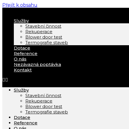
Přejít k obsahu
Služby
Stavební činnost
Rekuperace
Blower door test
Termografie staveb
Dotace
Reference
O nás
Nezávazná poptávka
Kontakt
Služby
Stavební činnost
Rekuperace
Blower door test
Termografie staveb
Dotace
Reference
O nás