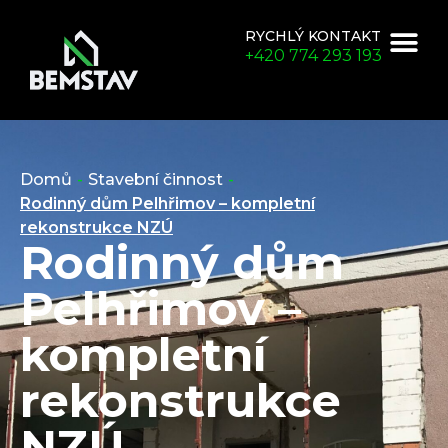
RYCHLÝ KONTAKT
+420 774 293 193
Domů
-
Stavební činnost
-
Rodinný dům Pelhřimov – kompletní
rekonstrukce NZÚ
Rodinný dům
Pelhřimov –
kompletní
rekonstrukce
NZÚ